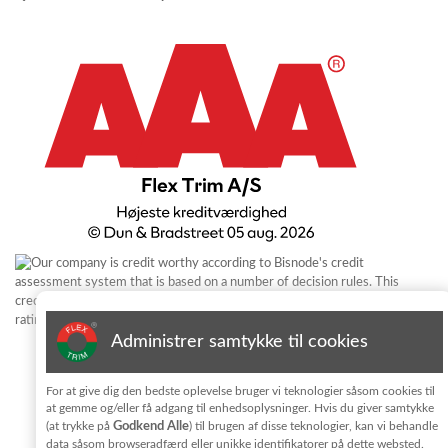
Administrer samtykke til cookies
Iscriviti alla newsletter
For at give dig den bedste oplevelse bruger vi teknologier såsom cookies til
at gemme og/eller få adgang til enhedsoplysninger. Hvis du giver samtykke
Godkend Alle
(at trykke på
) til brugen af disse teknologier, kan vi behandle
Ho letto e accetto i termini e le condizioni per il trattamento dei
data såsom browseradfærd eller unikke identifikatorer på dette websted.
dati personali
privatlivpolitik